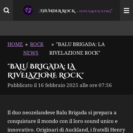
Vai
THUNDER ROCK
…
“
„
DOVE IL ROCK TUONA
al
contenuto
principale
HOME
»
ROCK
»
"BALU BRIGADA: LA
NEWS
RIVELAZIONE ROCK"
"BALU BRIGADA: LA
RIVELAZIONE ROCK"
Pubblicato il 16 febbraio 2025 alle ore 07:56
Il duo neozelandese Balu Brigada si prepara a
conquistare il mondo con il loro sound unico e
innovativo. Originari di Auckland, i fratelli Henry