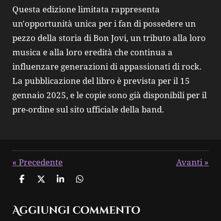
Questa edizione limitata rappresenta
un'opportunità unica per i fan di possedere un
pezzo della storia di Bon Jovi, un tributo alla loro
musica e alla loro eredità che continua a
influenzare generazioni di appassionati di rock.
La pubblicazione del libro è prevista per il 15
gennaio 2025, e le copie sono già disponibili per il
pre-ordine sul sito ufficiale della band.
«
Precedente
Avanti
»
C
C
C
C
o
o
o
o
n
n
n
n
Aggiungi commento
d
d
d
d
i
i
i
i