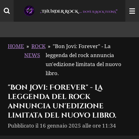
Vai
THUNDER ROCK
…
“
„
DOVE IL ROCK TUONA
al
contenuto
principale
HOME
»
ROCK
»
"Bon Jovi: Forever" - La
NEWS
leggenda del rock annuncia
un'edizione limitata del nuovo
libro.
"Bon Jovi: Forever" - La
leggenda del rock
annuncia un'edizione
limitata del nuovo libro.
Pubblicato il 16 gennaio 2025 alle ore 11:34