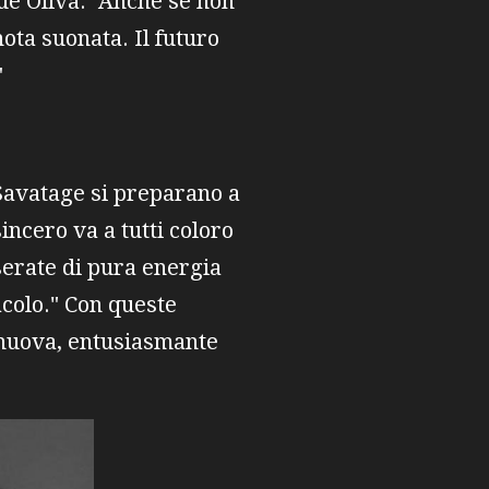
ue Oliva. "Anche se non
ota suonata. Il futuro
"
 Savatage si preparano a
ncero va a tutti coloro
serate di pura energia
acolo." Con queste
a nuova, entusiasmante