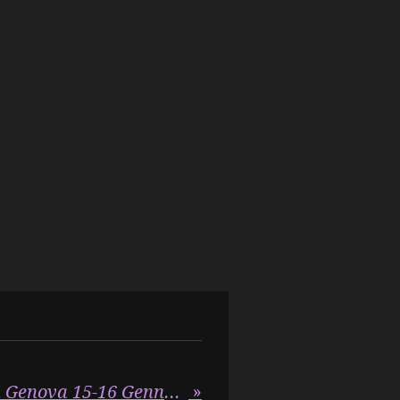
"ROCK at the opera Genova 15-16 Gennaio 2025 Politeama"
»