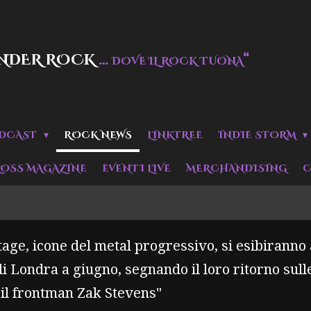
NDER ROCK
…
“
DOVE IL ROCK TUONA
DCAST
ROCK NEWS
LINKTREE
INDIE STORM
LOSS MAGAZINE
EVENTI LIVE
MERCHANDISING
C
age, icone del metal progressivo, si esibiranno
i Londra a giugno, segnando il loro ritorno sulle
 il frontman Zak Stevens"