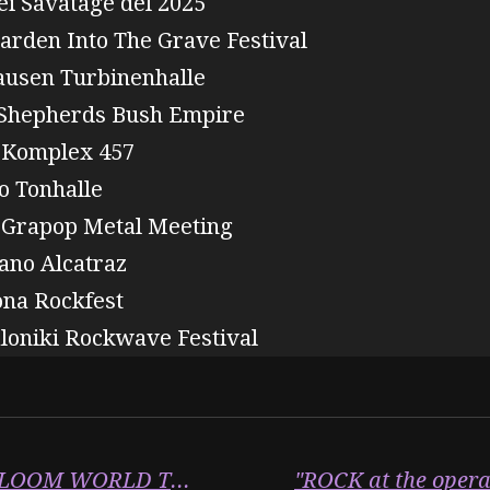
ei Savatage del 2025
arden Into The Grave Festival
ausen Turbinenhalle
 Shepherds Bush Empire
h Komplex 457
o Tonhalle
l Grapop Metal Meeting
lano Alcatraz
ona Rockfest
aloniki Rockwave Festival
" IMAGINE DRAGONS LOOM WORLD TOUR MILANO 27 MAGGIO 2025"