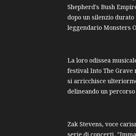
Shepherd's Bush Empire i
dopo un silenzio durato
leggendario Monsters Of 
La loro odissea musicale
festival Into The Grave 
si arricchisce ulteriorm
delineando un percorso 
Zak Stevens, voce caris
serie di concerti. "Imma