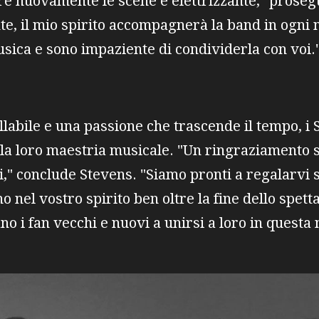
are nuovamente le scene è elettrizzante," proseg
e, il mio spirito accompagnerà la band in ogni n
sica e sono impaziente di condividerla con voi.
labile e una passione che trascende il tempo, i
la loro maestria musicale. "Un ringraziamento si
i," conclude Stevens. "Siamo pronti a regalarvi 
 nel vostro spirito ben oltre la fine dello spett
ano i fan vecchi e nuovi a unirsi a loro in quest