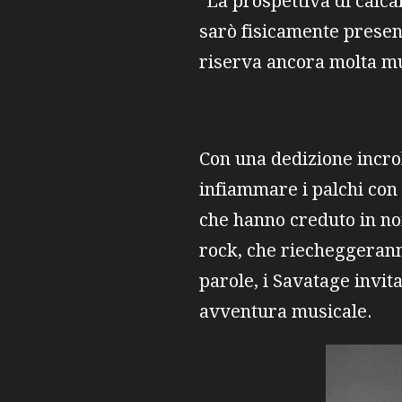
"La prospettiva di calc
sarò fisicamente present
riserva ancora molta mu
Con una dedizione incrol
infiammare i palchi con 
che hanno creduto in no
rock, che riecheggeranno
parole, i Savatage invit
avventura musicale.