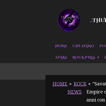
Vai
al
THU
„
contenuto
principale
HOME
CHI SIAMO
PO
STARS
ROCK PILLS
HOME
»
ROCK
»
"Savat
NEWS
Empire d
anni con