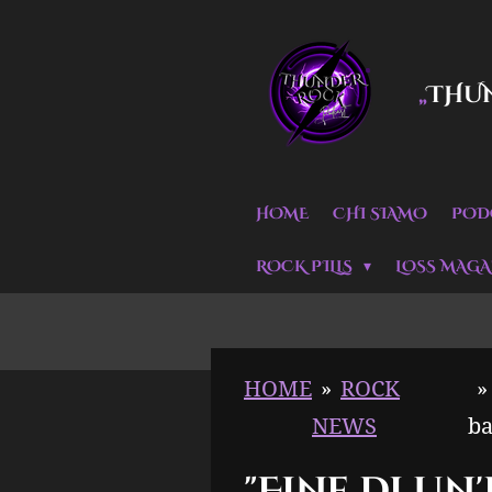
Vai
al
THU
„
contenuto
principale
HOME
CHI SIAMO
POD
ROCK PILLS
LOSS MAGA
HOME
»
ROCK
»
NEWS
b
"Fine di u