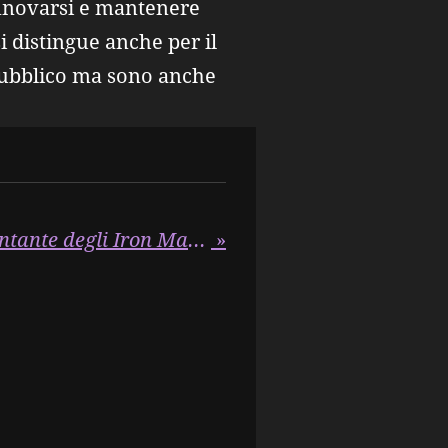
rinnovarsi e mantenere
 distingue anche per il
pubblico ma sono anche
Paul Di'Anno, ex cantante degli Iron Maiden, è morto all'età di 66 anni
»