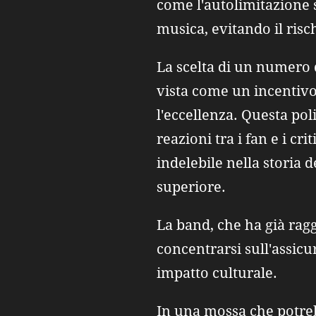
come l'autolimitazione s
musica, evitando il risc
La scelta di un numero d
vista come un incentiv
l'eccellenza. Questa pol
reazioni tra i fan e i cr
indelebile nella storia 
superiore.
La band, che ha già rag
concentrarsi sull'assicur
impatto culturale.
In una mossa che potreb