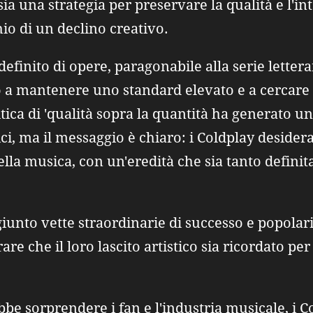
ia una strategia per preservare la qualità e l'int
hio di un declino creativo.
efinito di opere, paragonabile alla serie lettera
o a mantenere uno standard elevato e a cercar
itica di 'qualità sopra la quantità ha generato
itici, ma il messaggio è chiaro: i Coldplay deside
della musica, con un'eredità che sia tanto definit
giunto vette straordinarie di successo e popolar
are che il loro lascito artistico sia ricordato per
be sorprendere i fan e l'industria musicale, i 