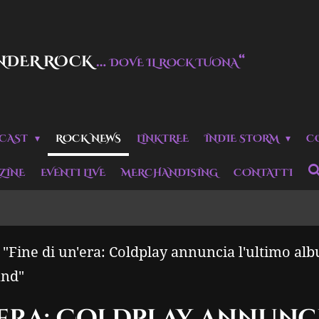
NDER ROCK
…
“
DOVE IL ROCK TUONA
CAST
ROCK NEWS
LINKTREE
INDIE STORM
C
ZINE
EVENTI LIVE
MERCHANDISING
CONTATTI
"Fine di un'era: Coldplay annuncia l'ultimo albu
and"
n'era: Coldplay annunc