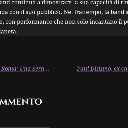
 band continua a dimostrare la sua capacità di 
a con il suo pubblico. Nel frattempo, la band si
, con performance che non solo incantano il 
ianeta.
"David Gilmour Strega Roma: Una Serata di Musica e Magia"
ommento