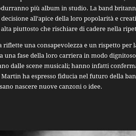
urranno più album in studio. La band britanni
decisione all'apice della loro popolarità e creat
lta piuttosto che rischiare di cadere nella ripeti
 riflette una consapevolezza e un rispetto per la 
 una fase della loro carriera in modo dignitoso 
anno dalle scene musicali; hanno infatti confe
is Martin ha espresso fiducia nel futuro della b
ssano nascere nuove canzoni o idee.