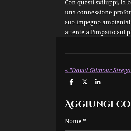
Con questi sviluppi, la
una connessione profond
suo impegno ambientale
attente all'impatto sul p
«
C
C
C
o
o
o
n
n
n
Aggiungi c
d
d
d
i
i
i
v
v
v
Nome *
i
i
i
d
d
d