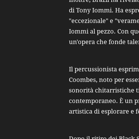
di Tony Iommi. Ha espr
"eccezionale" e "verame
Iommi al pezzo. Con ques
un'opera che fonde tale
Il percussionista esprim
Coombes, noto per esser
sonorità chitarristiche 
contemporaneo. È un proge
artistica di esplorare e
Dopo il ritiro dei Blac