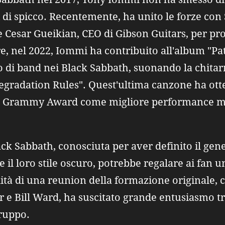
i di spicco. Recentemente, ha unito le forze con
 Cesar Gueikian, CEO di Gibson Guitars, per pr
re, nel 2022, Iommi ha contribuito all'album "P
i band nei Black Sabbath, suonando la chitarr
gradation Rules". Quest'ultima canzone ha ott
o il Grammy Award come migliore performance me
ck Sabbath, conosciuta per aver definito il gen
 il loro stile oscuro, potrebbe regalare ai fan
ità di una reunion della formazione originale,
 e Bill Ward, ha suscitato grande entusiasmo tra
gruppo.