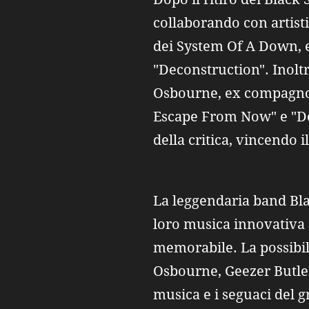
collaborando con artist
dei System Of A Down, e
"Deconstruction". Inolt
Osbourne, ex compagno d
Escape From Now" e "De
della critica, vincend
La leggendaria band Bla
loro musica innovativa e
memorabile. La possibil
Osbourne, Geezer Butler
musica e i seguaci del 