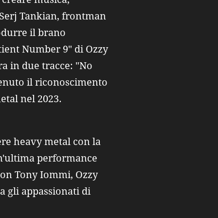
 Serj Tankian, frontman
odurre il brano
atient Number 9" di Ozzy
a in due tracce: "No
enuto il riconoscimento
tal nel 2023.
ere heavy metal con la
 un'ultima performance
 con Tony Iommi, Ozzy
 gli appassionati di