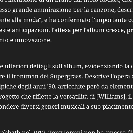
esso grande ammirazione per la canzone, desc
nte alla moda", e ha confermato l'importante c
te anticipazioni, l'attesa per l'album cresce, 
nto e innovazione.
e ulteriori dettagli sull'album, evidenziando la
e il frontman dei Supergrass. Descrive l'opera
tipiche degli anni '90, arricchite però da element
tto che riflette la versatilità di [Williams], il
 fondere diversi generi musicali a suo piaciment
k Sabbath nel 2017, Tony Iommi non ha smesso di