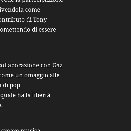
rivendola come
ontributo di Tony
promettendo di essere
 collaborazione con Gaz
 come un omaggio alle
i di pop
 quale ha la libertà
o.
 creare musica,