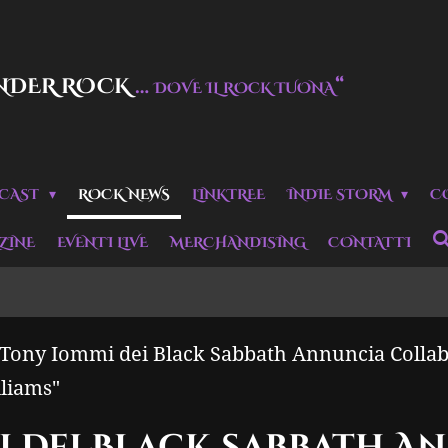
NDER ROCK
…
“
DOVE IL ROCK TUONA
CAST
ROCK NEWS
LINKTREE
INDIE STORM
C
ZINE
EVENTI LIVE
MERCHANDISING
CONTATTI
Tony Iommi dei Black Sabbath Annuncia Collab
liams"
 dei Black Sabbath A