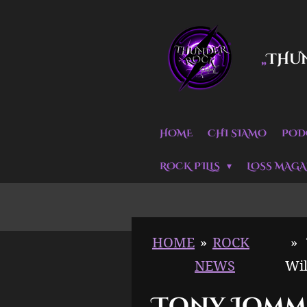
Vai
al
THU
„
contenuto
principale
HOME
CHI SIAMO
POD
ROCK PILLS
LOSS MAGA
HOME
»
ROCK
»
NEWS
Wil
Tony Iommi