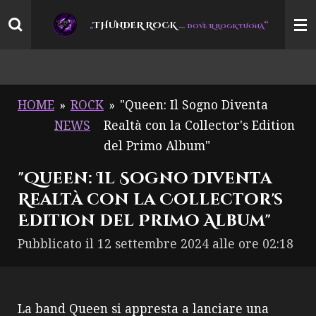
Vai
THUNDER ROCK
…
“
„
DOVE IL ROCK TUONA
al
contenuto
principale
HOME
»
ROCK
»
"Queen: Il Sogno Diventa
NEWS
Realtà con la Collector's Edition
del Primo Album"
"Queen: Il Sogno Diventa
Realtà con la Collector's
Edition del Primo Album"
Pubblicato il 12 settembre 2024 alle ore 02:18
La band Queen si appresta a lanciare una