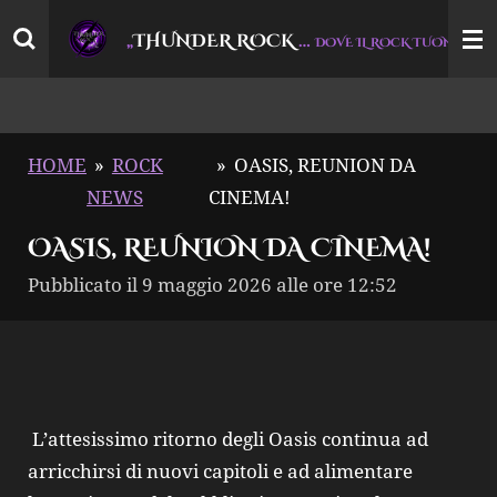
Vai
THUNDER ROCK
…
“
„
DOVE IL ROCK TUONA
al
contenuto
principale
HOME
»
ROCK
»
OASIS, REUNION DA
NEWS
CINEMA!
OASIS, REUNION DA CINEMA!
Pubblicato il 9 maggio 2026 alle ore 12:52
L’attesissimo ritorno degli Oasis continua ad
arricchirsi di nuovi capitoli e ad alimentare