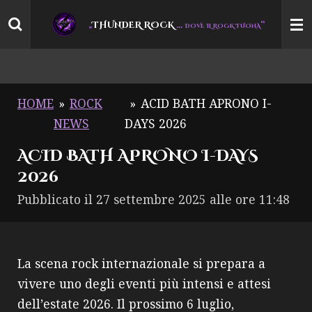
Vai
THUNDER ROCK
…
“
„
DOVE IL ROCK TUONA
al
contenuto
principale
HOME
»
ROCK
»
ACID BATH APRONO I-
NEWS
DAYS 2026
ACID BATH APRONO I-DAYS
2026
Pubblicato il 27 settembre 2025 alle ore 11:48
La scena rock internazionale si prepara a
vivere uno degli eventi più intensi e attesi
dell’estate 2026. Il prossimo 6 luglio,