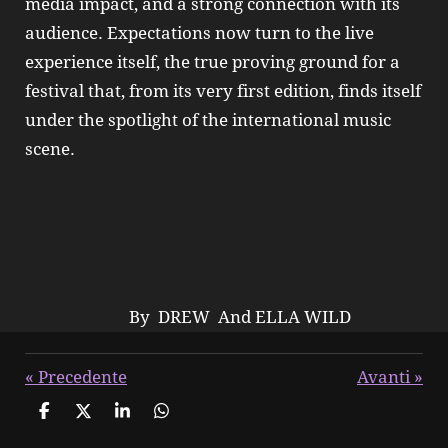
media impact, and a strong connection with its
audience. Expectations now turn to the live
experience itself, the true proving ground for a
festival that, from its very first edition, finds itself
under the spotlight of the international music
scene.
By DREW And ELLA WILD
«
Precedente
Avanti
»
C
C
C
C
o
o
o
o