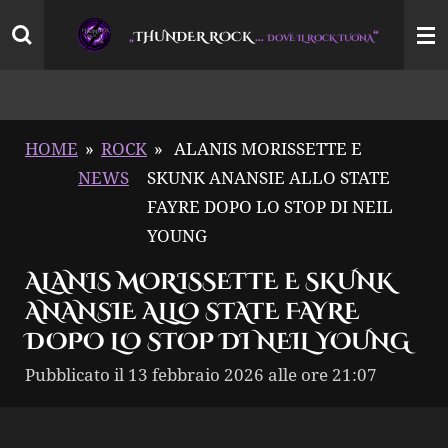
Vai
THUNDER ROCK
…
“
„
DOVE IL ROCK TUONA
al
contenuto
principale
HOME
»
ROCK
»
ALANIS MORISSETTE E
NEWS
SKUNK ANANSIE ALLO STATE
FAYRE DOPO LO STOP DI NEIL
YOUNG
ALANIS MORISSETTE E SKUNK
ANANSIE ALLO STATE FAYRE
DOPO LO STOP DI NEIL YOUNG
Pubblicato il 13 febbraio 2026 alle ore 21:07