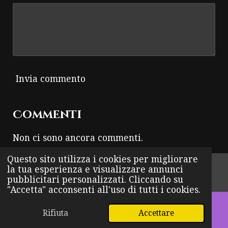
Invia commento
Commenti
Non ci sono ancora commenti.
Questo sito utilizza i cookies per migliorare
© 2024 - 2026 THUNDER ROCK
la tua esperienza e visualizzare annunci
pubblicitari personalizzati. Cliccando su
Fornito da
Webador
"Accetta" acconsenti all'uso di tutti i cookies.
Rifiuta
Accettare
Email
WhatsApp