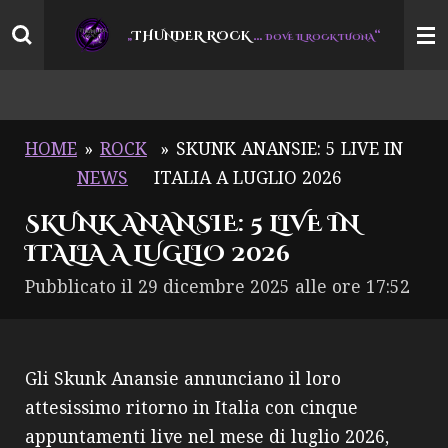
Vai
THUNDER ROCK
…
“
„
DOVE IL ROCK TUONA
al
contenuto
principale
HOME
»
ROCK
»
SKUNK ANANSIE: 5 LIVE IN
NEWS
ITALIA A LUGLIO 2026
SKUNK ANANSIE: 5 LIVE IN
ITALIA A LUGLIO 2026
Pubblicato il 29 dicembre 2025 alle ore 17:52
Gli Skunk Anansie annunciano il loro
attesissimo ritorno in Italia con cinque
appuntamenti live nel mese di luglio 2026,