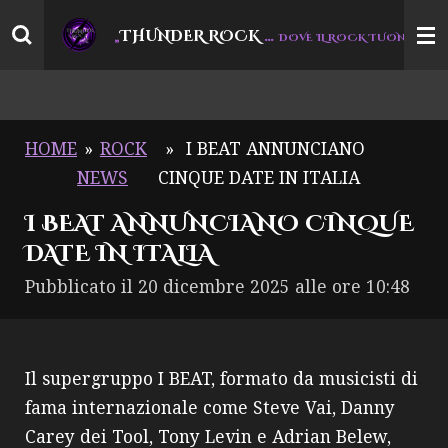
Vai
THUNDER ROCK
…
“
„
DOVE IL ROCK TUONA
al
contenuto
principale
HOME
»
ROCK
»
I BEAT ANNUNCIANO
NEWS
CINQUE DATE IN ITALIA
I BEAT ANNUNCIANO CINQUE
DATE IN ITALIA
Pubblicato il 20 dicembre 2025 alle ore 10:48
Il supergruppo I BEAT, formato da musicisti di
fama internazionale come Steve Vai, Danny
Carey dei Tool, Tony Levin e Adrian Belew,