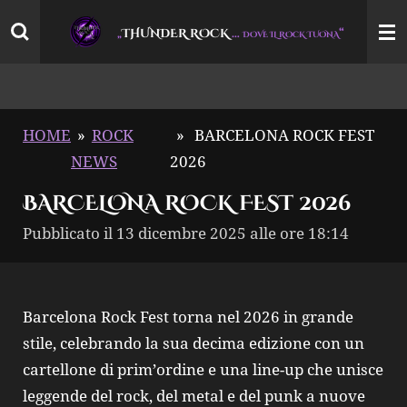
Vai
THUNDER ROCK
…
“
„
DOVE IL ROCK TUONA
al
contenuto
principale
HOME
»
ROCK
»
BARCELONA ROCK FEST
NEWS
2026
BARCELONA ROCK FEST 2026
Pubblicato il 13 dicembre 2025 alle ore 18:14
Barcelona Rock Fest torna nel 2026 in grande
stile, celebrando la sua decima edizione con un
cartellone di prim’ordine e una line-up che unisce
leggende del rock, del metal e del punk a nuove