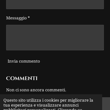
Messaggio *
Invia commento
Commenti
Non ci sono ancora commenti.
Questo sito utilizza i cookies per migliorare la
© 2024 - 2026 THUNDER ROCK
tua esperienza e visualizzare annunci
pubblicitari personalizzati. Cliccando su
Fornito da
Webador