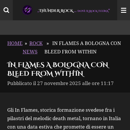
Vai
THUNDER ROCK
…
“
„
DOVE IL ROCK TUONA
al
contenuto
principale
HOME
»
ROCK
»
IN FLAMES A BOLOGNA CON
NEWS
BLEED FROM WITHIN
IN FLAMES A BOLOGNA CON
BLEED FROM WITHIN
Pubblicato il 27 novembre 2025 alle ore 11:17
Gli In Flames, storica formazione svedese fra i
pilastri del melodic death metal, tornano in Italia
con una data estiva che promette di essere un