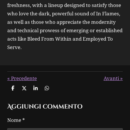
freshness, with a lineup designed to satisfy those
who love the dark, powerful sound of In Flames,
as well as those who appreciate the modernity
and technical prowess of emerging or established
acts like Bleed From Within and Employed To
Serve.
«
Precedente
Avanti
»
C
C
C
C
o
o
o
o
n
n
n
n
Aggiungi commento
d
d
d
d
i
i
i
i
v
v
v
v
Nome *
i
i
i
i
d
d
d
d