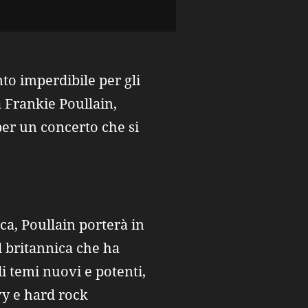
to imperdibile per gli
à Frankie Poullain,
per un concerto che si
ca, Poullain porterà in
d britannica che ha
i temi nuovi e potenti,
avy e hard rock