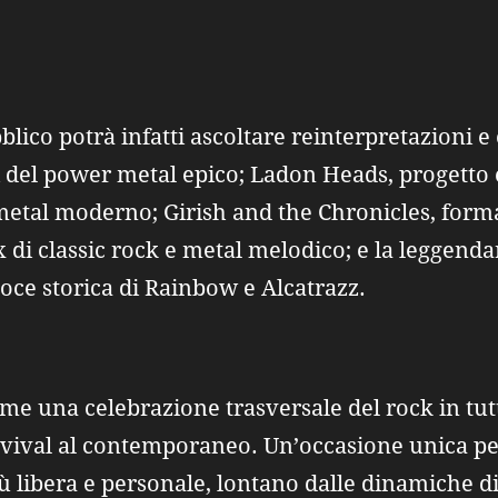
bblico potrà infatti ascoltare reinterpretazioni
i del power metal epico; Ladon Heads, progett
metal moderno; Girish and the Chronicles, form
ix di classic rock e metal melodico; e la leggen
oce storica di Rainbow e Alcatrazz.
me una celebrazione trasversale del rock in tutt
revival al contemporaneo. Un’occasione unica p
iù libera e personale, lontano dalle dinamiche 