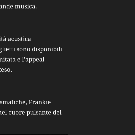
grande musica.
tà acustica
glietti sono disponibili
imitata e l’appeal
teso.
rismatiche, Frankie
nel cuore pulsante del