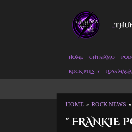
Vai
al
THU
„
contenuto
principale
HOME
CHI SIAMO
POD
ROCK PILLS
LOSS MAGA
HOME
»
ROCK NEWS
»
" FRANKIE P