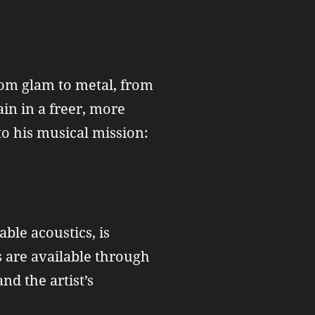
from glam to metal, from
ain in a freer, more
o his musical mission:
le acoustics, is
 are available through
nd the artist’s