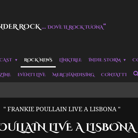
NDER ROCK
…
“
DOVE IL ROCK TUONA
CAST
ROCK NEWS
LINKTREE
INDIE STORM
C
ZINE
EVENTI LIVE
MERCHANDISING
CONTATTI
" FRANKIE POULLAIN LIVE A LISBONA "
OULLAIN LIVE A LISBONA 