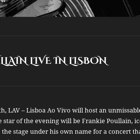
LAIN LIVE IN LISBON
th, LAV – Lisboa Ao Vivo will host an unmissable
 star of the evening will be Frankie Poullain, ic
 the stage under his own name for a concert th