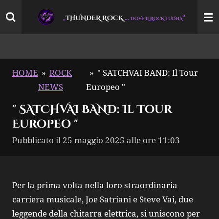
Vai
THUNDER ROCK
…
“
„
DOVE IL ROCK TUONA
al
contenuto
principale
HOME
»
ROCK
»
" SATCHVAI BAND: Il Tour
NEWS
Europeo "
" SATCHVAI BAND: Il Tour
Europeo "
Pubblicato il 25 maggio 2025 alle ore 11:03
Per la prima volta nella loro straordinaria
carriera musicale, Joe Satriani e Steve Vai, due
leggende della chitarra elettrica, si uniscono per