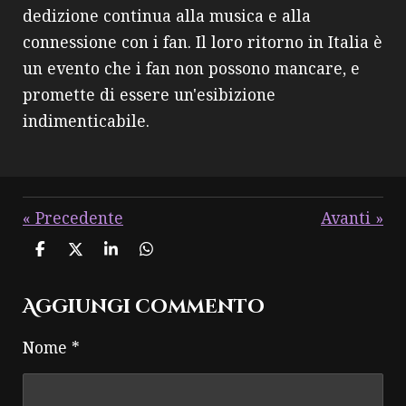
dedizione continua alla musica e alla
connessione con i fan. Il loro ritorno in Italia è
un evento che i fan non possono mancare, e
promette di essere un'esibizione
indimenticabile.
«
Precedente
Avanti
»
C
C
C
C
o
o
o
o
n
n
n
n
Aggiungi commento
d
d
d
d
i
i
i
i
v
v
v
v
Nome *
i
i
i
i
d
d
d
d
i
i
i
i