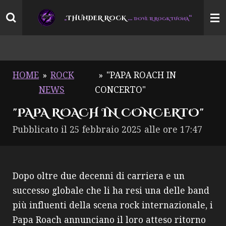
Vai
THUNDER ROCK
…
“
„
DOVE IL ROCK TUONA
al
contenuto
principale
HOME
»
ROCK
»
"PAPA ROACH IN
NEWS
CONCERTO"
"PAPA ROACH IN CONCERTO"
Pubblicato il 25 febbraio 2025 alle ore 17:47
Dopo oltre due decenni di carriera e un
successo globale che li ha resi una delle band
più influenti della scena rock internazionale, i
Papa Roach annunciano il loro atteso ritorno