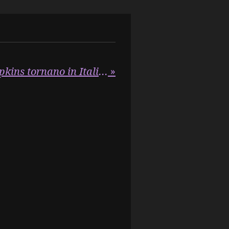
"Gli Smashing Pumpkins tornano in Italia per due concerti imperdibili nell'estate del 2025"
»