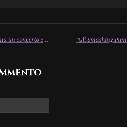
"King Diamond conferma un concerto esclusivo a Milano per giugno 2025, con gli iconici Paradise Lost in apertura e la speciale partecipazione di Myrkur."
ommento