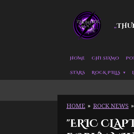
Vai
al
THU
„
contenuto
principale
HOME
CHI SIAMO
PO
STARS
ROCK PILLS
HOME
»
ROCK NEWS
»
"ERIC CLAP