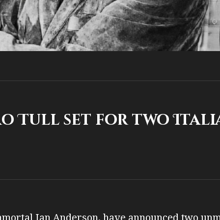
l set for two Italia
 immortal Ian Anderson, have announced two unmi