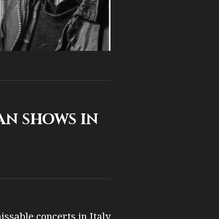
n shows in
ssable concerts in Italy