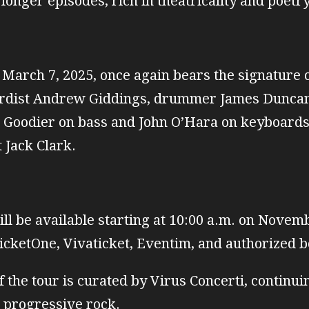
longer episodes, rich in theatricality and poetry
 March 7, 2025, once again bears the signature 
ardist Andrew Giddings, drummer James Duncan
oodier on bass and John O’Hara on keyboards. 
t Jack Clark.
ill be available starting at 10:00 a.m. on Novem
 TicketOne, Vivaticket, Eventim, and authorized b
f the tour is curated by Virus Concerti, continuin
n progressive rock.