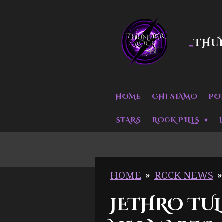
Vai
al
THU
„
contenuto
principale
HOME
CHI SIAMO
PO
STARS
ROCK PILLS
HOME
»
ROCK NEWS
»
JETHRO TUL