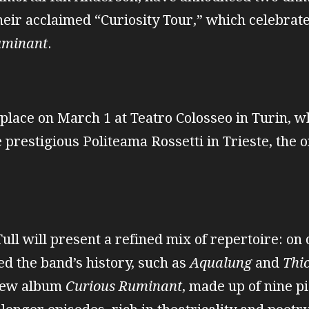
heir acclaimed “Curiosity Tour,” which celebrate
uminant
.
 place on March 1 at Teatro Colosseo in Turin, w
 prestigious Politeama Rossetti in Trieste, the 
ull will present a refined mix of repertoire: on 
ed the band’s history, such as
Aqualung
and
Thic
 new album
Curious Ruminant
, made up of nine p