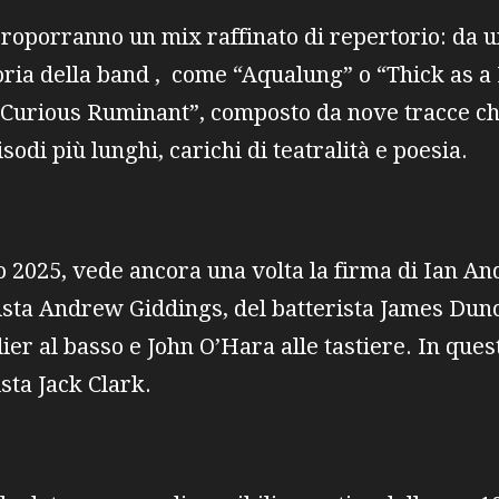
proporranno un mix raffinato di repertorio: da un
ria della band , come “Aqualung” o “Thick as a Br
“Curious Ruminant”, composto da nove tracce ch
odi più lunghi, carichi di teatralità e poesia.
rzo 2025, vede ancora una volta la firma di Ian 
rista Andrew Giddings, del batterista James Dun
ier al basso e John O’Hara alle tastiere. In qu
ista Jack Clark.