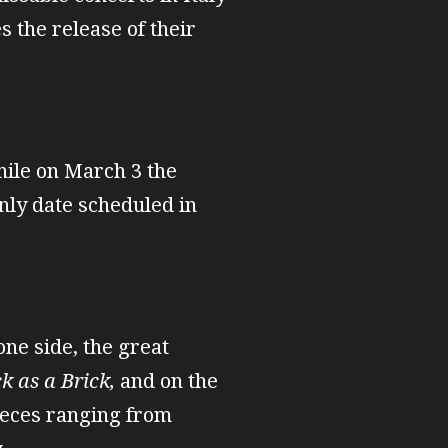
s the release of their
hile on March 3 the
only date scheduled in
one side, the great
k as a Brick,
and on the
ieces ranging from