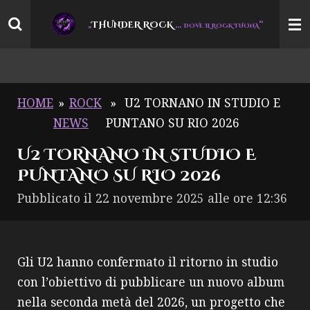
Vai
THUNDER ROCK
…
“
„
DOVE IL ROCK TUONA
al
contenuto
principale
HOME
»
ROCK
»
U2 TORNANO IN STUDIO E
NEWS
PUNTANO SU RIO 2026
U2 TORNANO IN STUDIO E
PUNTANO SU RIO 2026
Pubblicato il 22 novembre 2025 alle ore 12:36
Gli U2 hanno confermato il ritorno in studio
con l’obiettivo di pubblicare un nuovo album
nella seconda metà del 2026, un progetto che