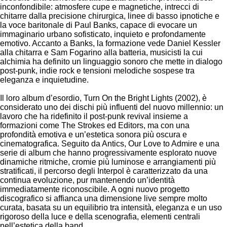
inconfondibile: atmosfere cupe e magnetiche, intrecci di
chitarre dalla precisione chirurgica, linee di basso ipnotiche e
la voce baritonale di Paul Banks, capace di evocare un
immaginario urbano sofisticato, inquieto e profondamente
emotivo. Accanto a Banks, la formazione vede Daniel Kessler
alla chitarra e Sam Fogarino alla batteria, musicisti la cui
alchimia ha definito un linguaggio sonoro che mette in dialogo
post-punk, indie rock e tensioni melodiche sospese tra
eleganza e inquietudine.
Il loro album d’esordio, Turn On the Bright Lights (2002), è
considerato uno dei dischi più influenti del nuovo millennio: un
lavoro che ha ridefinito il post-punk revival insieme a
formazioni come The Strokes ed Editors, ma con una
profondità emotiva e un’estetica sonora più oscura e
cinematografica. Seguito da Antics, Our Love to Admire e una
serie di album che hanno progressivamente esplorato nuove
dinamiche ritmiche, cromie più luminose e arrangiamenti più
stratificati, il percorso degli Interpol è caratterizzato da una
continua evoluzione, pur mantenendo un’identità
immediatamente riconoscibile. A ogni nuovo progetto
discografico si affianca una dimensione live sempre molto
curata, basata su un equilibrio tra intensità, eleganza e un uso
rigoroso della luce e della scenografia, elementi centrali
nell’estetica della band.