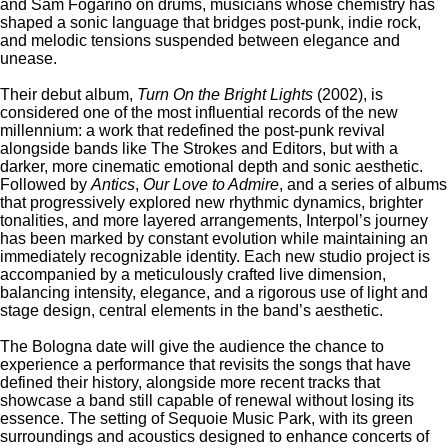
and Sam Fogarino on drums, musicians whose chemistry has
shaped a sonic language that bridges post-punk, indie rock,
and melodic tensions suspended between elegance and
unease.
Their debut album,
Turn On the Bright Lights
(2002), is
considered one of the most influential records of the new
millennium: a work that redefined the post-punk revival
alongside bands like The Strokes and Editors, but with a
darker, more cinematic emotional depth and sonic aesthetic.
Followed by
Antics
,
Our Love to Admire
, and a series of albums
that progressively explored new rhythmic dynamics, brighter
tonalities, and more layered arrangements, Interpol’s journey
has been marked by constant evolution while maintaining an
immediately recognizable identity. Each new studio project is
accompanied by a meticulously crafted live dimension,
balancing intensity, elegance, and a rigorous use of light and
stage design, central elements in the band’s aesthetic.
The Bologna date will give the audience the chance to
experience a performance that revisits the songs that have
defined their history, alongside more recent tracks that
showcase a band still capable of renewal without losing its
essence. The setting of Sequoie Music Park, with its green
surroundings and acoustics designed to enhance concerts of