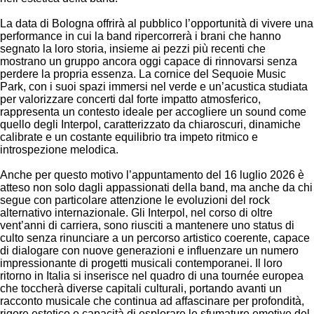
La data di Bologna offrirà al pubblico l’opportunità di vivere una
performance in cui la band ripercorrerà i brani che hanno
segnato la loro storia, insieme ai pezzi più recenti che
mostrano un gruppo ancora oggi capace di rinnovarsi senza
perdere la propria essenza. La cornice del Sequoie Music
Park, con i suoi spazi immersi nel verde e un’acustica studiata
per valorizzare concerti dal forte impatto atmosferico,
rappresenta un contesto ideale per accogliere un sound come
quello degli Interpol, caratterizzato da chiaroscuri, dinamiche
calibrate e un costante equilibrio tra impeto ritmico e
introspezione melodica.
Anche per questo motivo l’appuntamento del 16 luglio 2026 è
atteso non solo dagli appassionati della band, ma anche da chi
segue con particolare attenzione le evoluzioni del rock
alternativo internazionale. Gli Interpol, nel corso di oltre
vent’anni di carriera, sono riusciti a mantenere uno status di
culto senza rinunciare a un percorso artistico coerente, capace
di dialogare con nuove generazioni e influenzare un numero
impressionante di progetti musicali contemporanei. Il loro
ritorno in Italia si inserisce nel quadro di una tournée europea
che toccherà diverse capitali culturali, portando avanti un
racconto musicale che continua ad affascinare per profondità,
rigore estetico e capacità di esplorare le sfumature emotive del