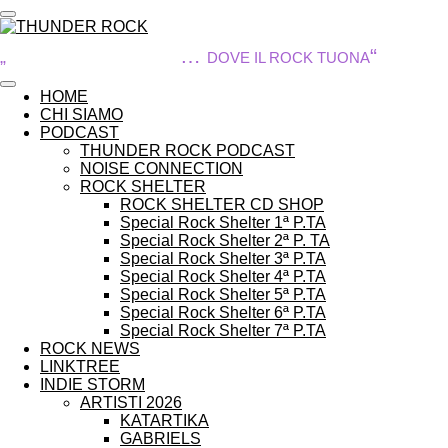
Vai
al
THUNDER ROCK
…
“
contenuto
„
DOVE IL ROCK TUONA
principale
HOME
CHI SIAMO
PODCAST
THUNDER ROCK PODCAST
NOISE CONNECTION
ROCK SHELTER
ROCK SHELTER CD SHOP
Special Rock Shelter 1ª P.TA
Special Rock Shelter 2ª P. TA
Special Rock Shelter 3ª P.TA
Special Rock Shelter 4ª P.TA
Special Rock Shelter 5ª P.TA
Special Rock Shelter 6ª P.TA
Special Rock Shelter 7ª P.TA
ROCK NEWS
LINKTREE
INDIE STORM
ARTISTI 2026
KATARTIKA
GABRIELS