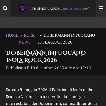
Vai
THUNDER ROCK
…
“
„
DOVE IL ROCK TUONA
al
contenuto
principale
HOME
»
ROCK
»
DOBERMANN INFUOCANO
NEWS
ISOLA ROCK 2026
DOBERMANN INFUOCANO
ISOLA ROCK 2026
Pubblicato il 10 dicembre 2025 alle ore 17:10
Sabato 9 maggio 2026 il Palariso di Isola della
Scala, a Verona, sarà travolto dall’energia
inarrestabile dei Dobermann, co-headliner della