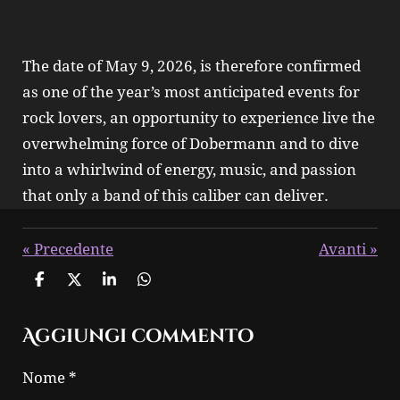
The date of May 9, 2026, is therefore confirmed
as one of the year’s most anticipated events for
rock lovers, an opportunity to experience live the
overwhelming force of Dobermann and to dive
into a whirlwind of energy, music, and passion
that only a band of this caliber can deliver.
«
Precedente
Avanti
»
C
C
C
C
o
o
o
o
n
n
n
n
Aggiungi commento
d
d
d
d
i
i
i
i
v
v
v
v
Nome *
i
i
i
i
d
d
d
d